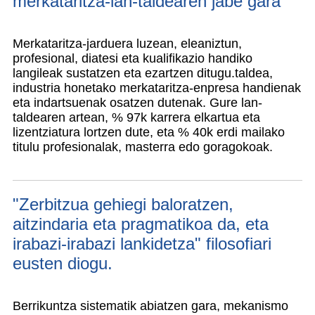
merkataritza-lan-taldearen jabe gara
Merkataritza-jarduera luzean, eleaniztun,
profesional, diatesi eta kualifikazio handiko
langileak sustatzen eta ezartzen ditugu.
taldea,
industria honetako merkataritza-enpresa handienak
eta indartsuenak osatzen dutenak. Gure lan-
taldearen artean, % 97k karrera elkartua eta
lizentziatura lortzen dute, eta % 40k erdi mailako
titulu profesionalak, masterra edo goragokoak.
"Zerbitzua gehiegi baloratzen,
aitzindaria eta pragmatikoa da, eta
irabazi-irabazi lankidetza" filosofiari
eusten diogu.
Berrikuntza sistematik abiatzen gara, mekanismo