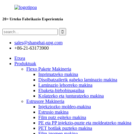
20+ Urteko Fabrikazio Esperientzia
sales@shanghai-upg.com
+86-21-63173900
Etxea
Produktuak
Flexo Pakete Makineria
Inprimatzeko makina
Disolbatzailerik gabeko laminazio makina
Laminazio lehorreko makina
Ebaketa-birbobinagailua
Kolatzeko eta junturatzeko makina
Estrusore Makineria
Injekziozko moldeo-makina
Estrusio makina
Film putz egiteko makina
PE eta PP injekzio-puzte eta moldeatzeko makina
PET botilak puzteko makina
Film-igorpen makina