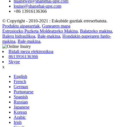
huangwei@shanghai-upg.com
louise@shanghai-upg.com
+86 13916136366
© Copyright - 2010-2021 : Eskubide guztiak erreserbatuta.
Produktu aipagarriak
,
Gunearen mapa
Estrusiozko Puzketa Moldeatzeko Makina
,
Balatzeko makina
,
Balera hidraulikoa
,
Bale-makina
,
Hondakin-paperaren fardo-
makina
,
Bale-makina
,
Bidali mezu elektronikoa
8613916136366
Skype
x
English
French
German
Portuguese
Spanish
Russian
Japanese
Korean
Arabic
Irish