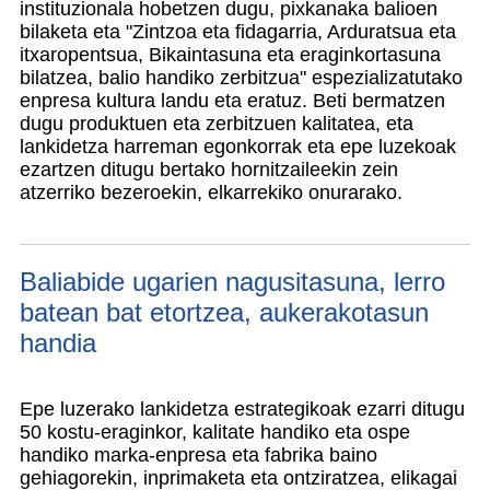
instituzionala hobetzen dugu, pixkanaka balioen
bilaketa eta "Zintzoa eta fidagarria, Arduratsua eta
itxaropentsua, Bikaintasuna eta eraginkortasuna
bilatzea, balio handiko zerbitzua" espezializatutako
enpresa kultura landu eta eratuz. Beti bermatzen
dugu produktuen eta zerbitzuen kalitatea, eta
lankidetza harreman egonkorrak eta epe luzekoak
ezartzen ditugu bertako hornitzaileekin zein
atzerriko bezeroekin, elkarrekiko onurarako.
Baliabide ugarien nagusitasuna, lerro
batean bat etortzea, aukerakotasun
handia
Epe luzerako lankidetza estrategikoak ezarri ditugu
50 kostu-eraginkor, kalitate handiko eta ospe
handiko marka-enpresa eta fabrika baino
gehiagorekin, inprimaketa eta ontziratzea, elikagai