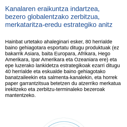
Kanalaren eraikuntza indartzea,
bezero globalentzako zerbitzua,
merkataritza-eredu estrategiko anitz
Hainbat urtetako ahaleginari esker, 80 herrialde
baino gehiagotara esportatu ditugu produktuak (ez
bakarrik Asiara, baita Europara, Afrikara, Hego
Amerikara, Ipar Amerikara eta Ozeaniara ere) eta
epe luzerako lankidetza estrategikoak ezarri ditugu
40 herrialde eta eskualde baino gehiagotako
banatzaileekin eta salmenta-kanalekin, eta horrek
paper garrantzitsua betetzen du atzerriko merkatua
irekitzeko eta zerbitzu-terminaleko bezeroak
mantentzeko.