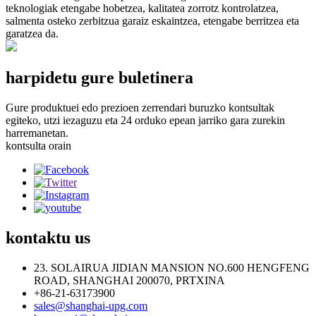
teknologiak etengabe hobetzea, kalitatea zorrotz kontrolatzea,
salmenta osteko zerbitzua garaiz eskaintzea, etengabe berritzea eta
garatzea da.
harpidetu gure buletinera
Gure produktuei edo prezioen zerrendari buruzko kontsultak
egiteko, utzi iezaguzu eta 24 orduko epean jarriko gara zurekin
harremanetan.
kontsulta orain
kontaktu
us
23. SOLAIRUA JIDIAN MANSION NO.600 HENGFENG
ROAD, SHANGHAI 200070, PRTXINA
+86-21-63173900
sales@shanghai-upg.com