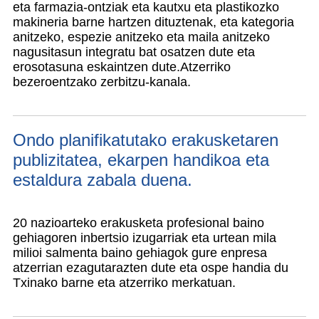
eta farmazia-ontziak eta kautxu eta plastikozko
makineria barne hartzen dituztenak, eta kategoria
anitzeko, espezie anitzeko eta maila anitzeko
nagusitasun integratu bat osatzen dute eta
erosotasuna eskaintzen dute.
Atzerriko
bezeroentzako zerbitzu-kanala.
Ondo planifikatutako erakusketaren
publizitatea, ekarpen handikoa eta
estaldura zabala duena.
20 nazioarteko erakusketa profesional baino
gehiagoren inbertsio izugarriak eta urtean mila
milioi salmenta baino gehiagok gure enpresa
atzerrian ezagutarazten dute eta ospe handia du
Txinako barne eta atzerriko merkatuan.