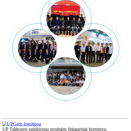
UP Taldearen eginkizuna produktu fidagarriak hornitzea,