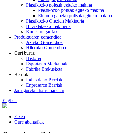
Plastikozko poltsak egiteko makina
Plastikozko poltsak egiteko makina
Ehundu gabeko poltsak egiteko makina
Plastikozko Ontzien Makineria
Birziklatzeko makineria
Kontsumigarriak
Produktuaren gomendioa
Asteko Gomendioa
Hileroko Gomendioa
Guri buruz
Historia
Esportazio Merkatuak
Fabrika Erakusketa
Berriak
Industriako Berriak
Enpresaren Berriak
Jarri gurekin harremanetan
English
Etxea
Gure abantailak