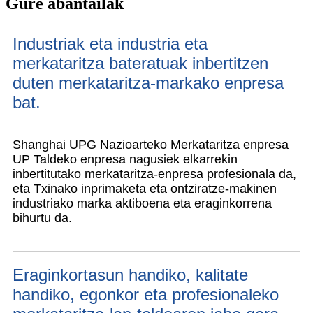
Gure abantailak
Industriak eta industria eta
merkataritza bateratuak inbertitzen
duten merkataritza-markako enpresa
bat.
Shanghai UPG Nazioarteko Merkataritza enpresa
UP Taldeko enpresa nagusiek elkarrekin
inbertitutako merkataritza-enpresa profesionala da,
eta Txinako inprimaketa eta ontziratze-makinen
industriako marka aktiboena eta eraginkorrena
bihurtu da.
Eraginkortasun handiko, kalitate
handiko, egonkor eta profesionaleko