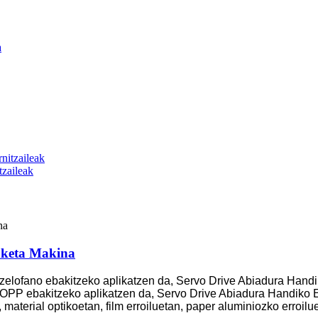
zaileak
aketa Makina
elofano ebakitzeko aplikatzen da, Servo Drive Abiadura Hand
OPP ebakitzeko aplikatzen da, Servo Drive Abiadura Handiko
material optikoetan, film erroiluetan, paper aluminiozko erroilue