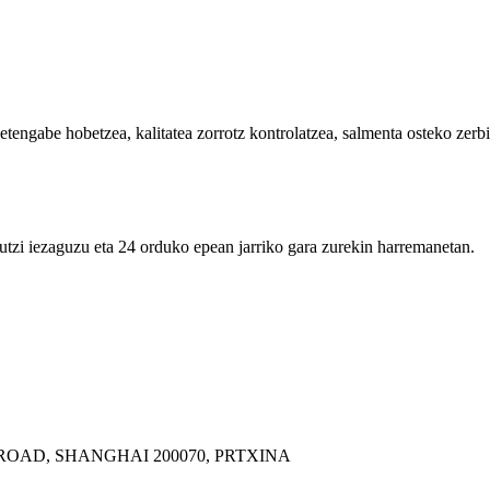
engabe hobetzea, kalitatea zorrotz kontrolatzea, salmenta osteko zerbit
utzi iezaguzu eta 24 orduko epean jarriko gara zurekin harremanetan.
ROAD, SHANGHAI 200070, PRTXINA