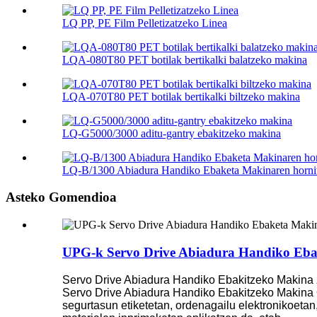
LQ PP, PE Film Pelletizatzeko Linea
LQA-080T80 PET botilak bertikalki balatzeko makina
LQA-070T80 PET botilak bertikalki biltzeko makina
LQ-G5000/3000 aditu-gantry ebakitzeko makina
LQ-B/1300 Abiadura Handiko Ebaketa Makinaren hornit
Asteko Gomendioa
UPG-k Servo Drive Abiadura Handiko Eb
Servo Drive Abiadura Handiko Ebakitzeko Makina z
Servo Drive Abiadura Handiko Ebakitzeko Makina 
segurtasun etiketetan, ordenagailu elektronikoetan, 