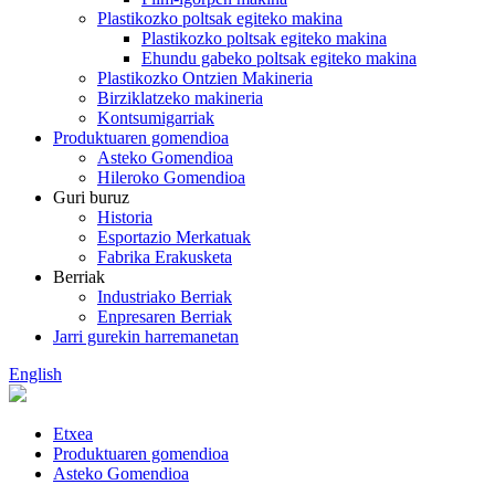
Plastikozko poltsak egiteko makina
Plastikozko poltsak egiteko makina
Ehundu gabeko poltsak egiteko makina
Plastikozko Ontzien Makineria
Birziklatzeko makineria
Kontsumigarriak
Produktuaren gomendioa
Asteko Gomendioa
Hileroko Gomendioa
Guri buruz
Historia
Esportazio Merkatuak
Fabrika Erakusketa
Berriak
Industriako Berriak
Enpresaren Berriak
Jarri gurekin harremanetan
English
Etxea
Produktuaren gomendioa
Asteko Gomendioa