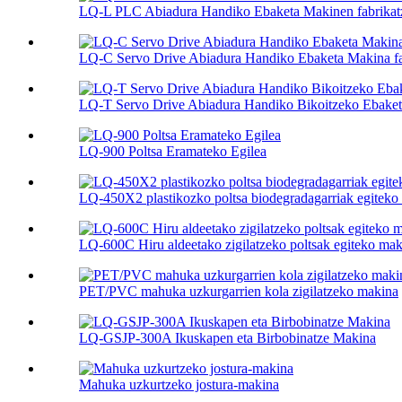
LQ-L PLC Abiadura Handiko Ebaketa Makinen fabrikatz
LQ-C Servo Drive Abiadura Handiko Ebaketa Makina fabr
LQ-T Servo Drive Abiadura Handiko Bikoitzeko Ebaketa
LQ-900 Poltsa Eramateko Egilea
LQ-450X2 plastikozko poltsa biodegradagarriak egiteko
LQ-600C Hiru aldeetako zigilatzeko poltsak egiteko mak
PET/PVC mahuka uzkurgarrien kola zigilatzeko makina
LQ-GSJP-300A Ikuskapen eta Birbobinatze Makina
Mahuka uzkurtzeko jostura-makina