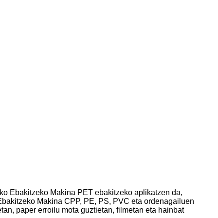
iko Ebakitzeko Makina PET ebakitzeko aplikatzen da,
 Ebakitzeko Makina CPP, PE, PS, PVC eta ordenagailuen
tan, paper erroilu mota guztietan, filmetan eta hainbat