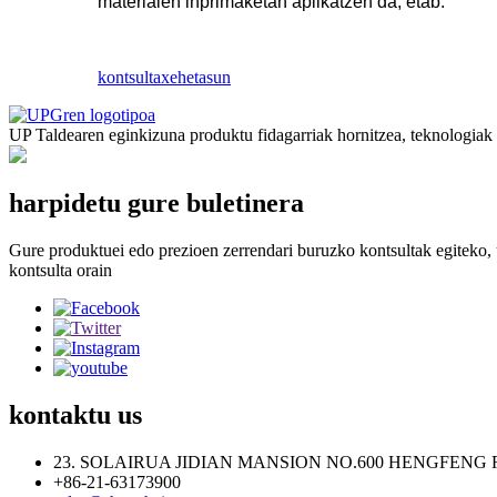
materialen inprimaketan aplikatzen da, etab.
kontsulta
xehetasun
UP Taldearen eginkizuna produktu fidagarriak hornitzea, teknologiak et
harpidetu gure buletinera
Gure produktuei edo prezioen zerrendari buruzko kontsultak egiteko, 
kontsulta orain
kontaktu
us
23. SOLAIRUA JIDIAN MANSION NO.600 HENGFENG 
+86-21-63173900