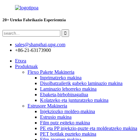
20+ Urteko Fabrikazio Esperientzia
sales@shanghai-upg.com
+86-21-63173900
Etxea
Produktuak
Flexo Pakete Makineria
Inprimatzeko makina
Disolbatzailerik gabeko laminazio makina
Laminazio lehorreko makina
Ebaketa-birbobinagailua
Kolatzeko eta junturatzeko makina
Estrusore Makineria
Injekziozko moldeo-makina
Estrusio makina
Film putz egiteko makina
PE eta PP injekzio-puzte eta moldeatzeko makina
PET botilak puzteko makina
Film-igorpen makina