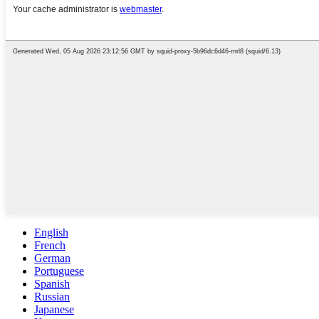
English
French
German
Portuguese
Spanish
Russian
Japanese