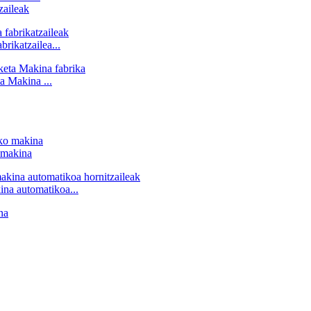
aileak
ikatzailea...
 Makina ...
 makina
ina automatikoa...