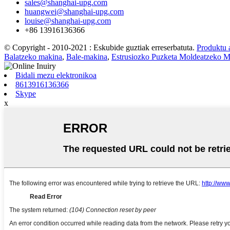
sales@shanghai-upg.com
huangwei@shanghai-upg.com
louise@shanghai-upg.com
+86 13916136366
© Copyright - 2010-2021 : Eskubide guztiak erreserbatuta.
Produktu 
Balatzeko makina
,
Bale-makina
,
Estrusiozko Puzketa Moldeatzeko M
Bidali mezu elektronikoa
8613916136366
Skype
x