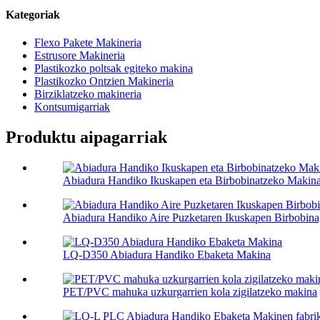
Kategoriak
Flexo Pakete Makineria
Estrusore Makineria
Plastikozko poltsak egiteko makina
Plastikozko Ontzien Makineria
Birziklatzeko makineria
Kontsumigarriak
Produktu aipagarriak
Abiadura Handiko Ikuskapen eta Birbobinatzeko Makin
Abiadura Handiko Aire Puzketaren Ikuskapen Birbobina
LQ-D350 Abiadura Handiko Ebaketa Makina
PET/PVC mahuka uzkurgarrien kola zigilatzeko makina