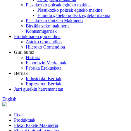
Plastikozko poltsak egiteko makina
Plastikozko poltsak egiteko makina
Ehundu gabeko poltsak egiteko makina
Plastikozko Ontzien Makineria
Birziklatzeko makineria
Kontsumigarriak
Produktuaren gomendioa
Asteko Gomendioa
Hileroko Gomendioa
Guri buruz
Historia
Esportazio Merkatuak
Fabrika Erakusketa
Berriak
Industriako Berriak
Enpresaren Berriak
Jarri gurekin harremanetan
English
Etxea
Produktuak
Flexo Pakete Makineria
Ebaketa-birbobinagailua