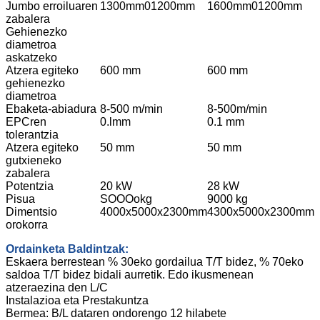
Jumbo erroiluaren
1300mm01200mm
1600mm01200mm
zabalera
Gehienezko
diametroa
askatzeko
Atzera egiteko
600 mm
600 mm
gehienezko
diametroa
Ebaketa-abiadura
8-500 m/min
8-500m/min
EPCren
0.lmm
0.1 mm
tolerantzia
Atzera egiteko
50 mm
50 mm
gutxieneko
zabalera
Potentzia
20 kW
28 kW
Pisua
SOOOokg
9000 kg
Dimentsio
4000x5000x2300mm
4300x5000x2300mm
orokorra
Ordainketa Baldintzak:
Eskaera berrestean % 30eko gordailua T/T bidez, % 70eko
saldoa T/T bidez bidali aurretik. Edo ikusmenean
atzeraezina den L/C
Instalazioa eta Prestakuntza
Bermea: B/L dataren ondorengo 12 hilabete