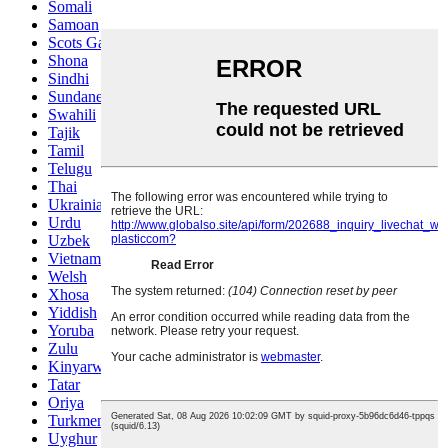
Somali
Samoan
Scots Gaelic
Shona
Sindhi
Sundanese
Swahili
Tajik
Tamil
Telugu
Thai
Ukrainian
Urdu
Uzbek
Vietnamese
Welsh
Xhosa
Yiddish
Yoruba
Zulu
Kinyarwanda
Tatar
Oriya
Turkmen
Uyghur