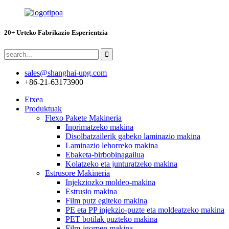
20+ Urteko Fabrikazio Esperientzia
sales@shanghai-upg.com
+86-21-63173900
Etxea
Produktuak
Flexo Pakete Makineria
Inprimatzeko makina
Disolbatzailerik gabeko laminazio makina
Laminazio lehorreko makina
Ebaketa-birbobinagailua
Kolatzeko eta junturatzeko makina
Estrusore Makineria
Injekziozko moldeo-makina
Estrusio makina
Film putz egiteko makina
PE eta PP injekzio-puzte eta moldeatzeko makina
PET botilak puzteko makina
Film-igorpen makina