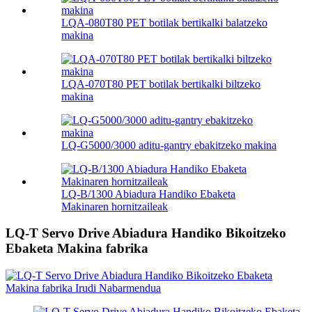
LQA-080T80 PET botilak bertikalki balatzeko
makina
LQA-070T80 PET botilak bertikalki biltzeko
makina
LQ-G5000/3000 aditu-gantry ebakitzeko makina
LQ-B/1300 Abiadura Handiko Ebaketa
Makinaren hornitzaileak
LQ-T Servo Drive Abiadura Handiko Bikoitzeko
Ebaketa Makina fabrika