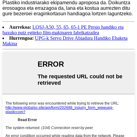
Plastiko industriarako ekipamendu aproposa da. Doikuntza
erosoagoa eta errazagoa da, lana eta kostua aurrezten ditu
gure bezeroei eraginkortasun handiagoa lortzen laguntzeko.
Aurrekoa:
LQSJ-A50, 55, 65, 65-1 PE Presio handiko eta
baxuko putz egiteko film-makinaren fabrikatzailea
Hurrengoa:
UPG-k Servo Drive Abiadura Handiko Ebaketa
Makina