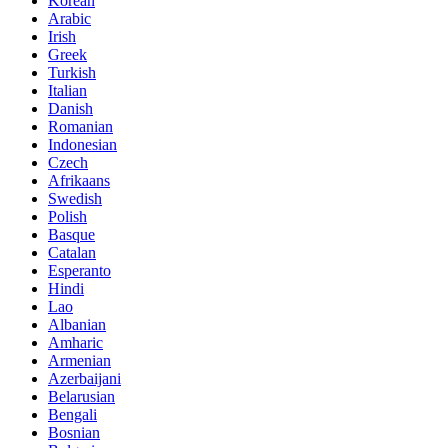
Korean
Arabic
Irish
Greek
Turkish
Italian
Danish
Romanian
Indonesian
Czech
Afrikaans
Swedish
Polish
Basque
Catalan
Esperanto
Hindi
Lao
Albanian
Amharic
Armenian
Azerbaijani
Belarusian
Bengali
Bosnian