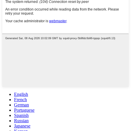
English
French
German
Portuguese
Spanish
Russian
Japanese