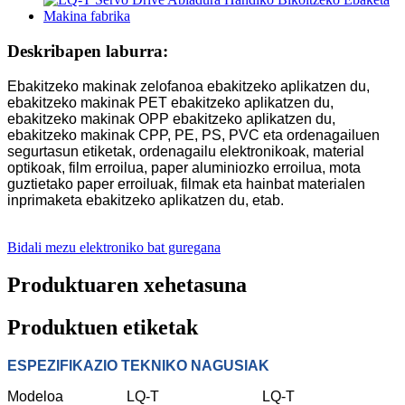
Deskribapen laburra:
Ebakitzeko makinak zelofanoa ebakitzeko aplikatzen du,
ebakitzeko makinak PET ebakitzeko aplikatzen du,
ebakitzeko makinak OPP ebakitzeko aplikatzen du,
ebakitzeko makinak CPP, PE, PS, PVC eta ordenagailuen
segurtasun etiketak, ordenagailu elektronikoak, material
optikoak, film erroilua, paper aluminiozko erroilua, mota
guztietako paper erroiluak, filmak eta hainbat materialen
inprimaketa ebakitzeko aplikatzen du, etab.
Bidali mezu elektroniko bat guregana
Produktuaren xehetasuna
Produktuen etiketak
ESPEZIFIKAZIO TEKNIKO NAGUSIAK
Modeloa
LQ-T
LQ-T