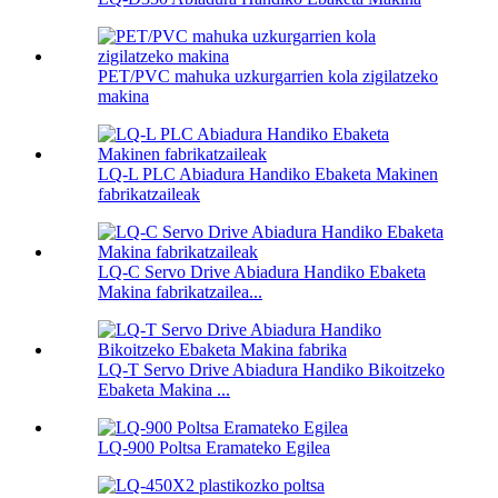
PET/PVC mahuka uzkurgarrien kola zigilatzeko
makina
LQ-L PLC Abiadura Handiko Ebaketa Makinen
fabrikatzaileak
LQ-C Servo Drive Abiadura Handiko Ebaketa
Makina fabrikatzailea...
LQ-T Servo Drive Abiadura Handiko Bikoitzeko
Ebaketa Makina ...
LQ-900 Poltsa Eramateko Egilea