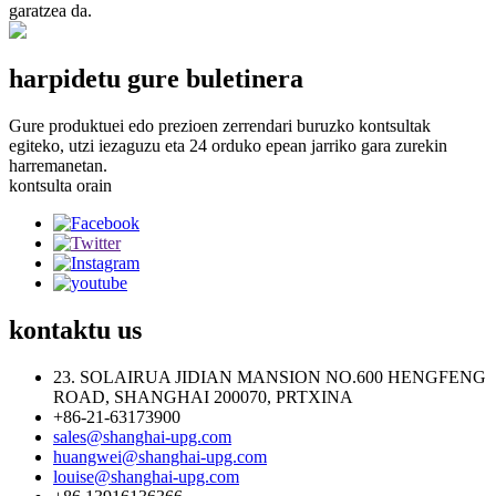
garatzea da.
harpidetu gure buletinera
Gure produktuei edo prezioen zerrendari buruzko kontsultak
egiteko, utzi iezaguzu eta 24 orduko epean jarriko gara zurekin
harremanetan.
kontsulta orain
kontaktu
us
23. SOLAIRUA JIDIAN MANSION NO.600 HENGFENG
ROAD, SHANGHAI 200070, PRTXINA
+86-21-63173900
sales@shanghai-upg.com
huangwei@shanghai-upg.com
louise@shanghai-upg.com