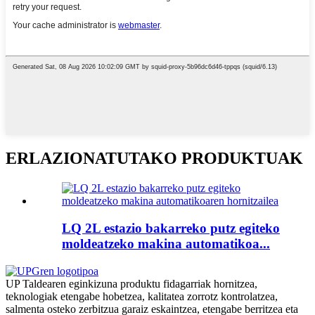
ERLAZIONATUTAKO PRODUKTUAK
LQ 2L estazio bakarreko putz egiteko
moldeatzeko makina automatikoa...
UP Taldearen eginkizuna produktu fidagarriak hornitzea,
teknologiak etengabe hobetzea, kalitatea zorrotz kontrolatzea,
salmenta osteko zerbitzua garaiz eskaintzea, etengabe berritzea eta