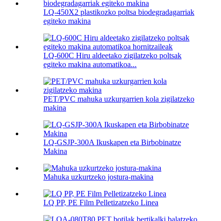
LQ-450X2 plastikozko poltsa biodegradagarriak
egiteko makina
LQ-600C Hiru aldeetako zigilatzeko poltsak
egiteko makina automatikoa...
PET/PVC mahuka uzkurgarrien kola zigilatzeko
makina
LQ-GSJP-300A Ikuskapen eta Birbobinatze
Makina
Mahuka uzkurtzeko jostura-makina
LQ PP, PE Film Pelletizatzeko Linea