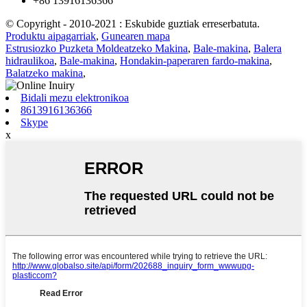
+86 13916136366
© Copyright - 2010-2021 : Eskubide guztiak erreserbatuta.
Produktu aipagarriak
,
Gunearen mapa
Estrusiozko Puzketa Moldeatzeko Makina
,
Bale-makina
,
Balera
hidraulikoa
,
Bale-makina
,
Hondakin-paperaren fardo-makina
,
Balatzeko makina
,
Bidali mezu elektronikoa
8613916136366
Skype
x