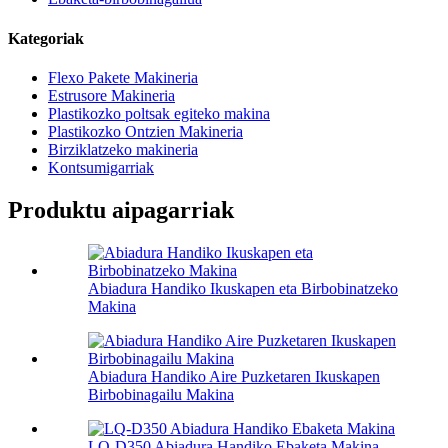
Kategoriak
Flexo Pakete Makineria
Estrusore Makineria
Plastikozko poltsak egiteko makina
Plastikozko Ontzien Makineria
Birziklatzeko makineria
Kontsumigarriak
Produktu aipagarriak
Abiadura Handiko Ikuskapen eta Birbobinatzeko
Makina
Abiadura Handiko Aire Puzketaren Ikuskapen
Birbobinagailu Makina
LQ-D350 Abiadura Handiko Ebaketa Makina