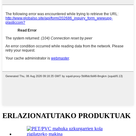
ERLAZIONATUTAKO PRODUKTUAK