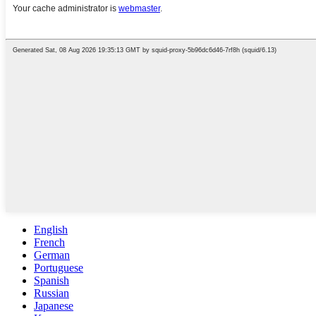
English
French
German
Portuguese
Spanish
Russian
Japanese