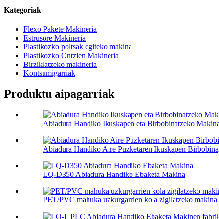
Kategoriak
Flexo Pakete Makineria
Estrusore Makineria
Plastikozko poltsak egiteko makina
Plastikozko Ontzien Makineria
Birziklatzeko makineria
Kontsumigarriak
Produktu aipagarriak
Abiadura Handiko Ikuskapen eta Birbobinatzeko Makin
Abiadura Handiko Aire Puzketaren Ikuskapen Birbobina
LQ-D350 Abiadura Handiko Ebaketa Makina
PET/PVC mahuka uzkurgarrien kola zigilatzeko makina