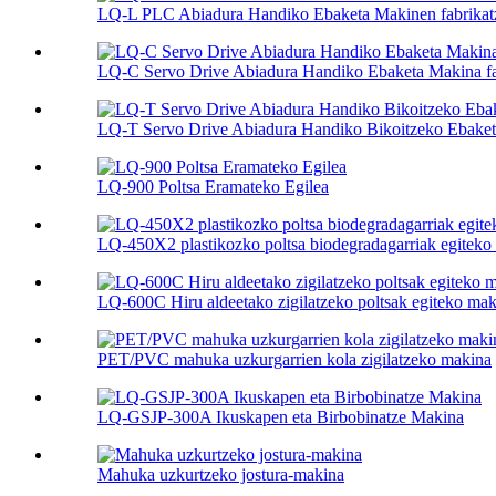
LQ-L PLC Abiadura Handiko Ebaketa Makinen fabrikatz
LQ-C Servo Drive Abiadura Handiko Ebaketa Makina fabr
LQ-T Servo Drive Abiadura Handiko Bikoitzeko Ebaketa
LQ-900 Poltsa Eramateko Egilea
LQ-450X2 plastikozko poltsa biodegradagarriak egiteko
LQ-600C Hiru aldeetako zigilatzeko poltsak egiteko mak
PET/PVC mahuka uzkurgarrien kola zigilatzeko makina
LQ-GSJP-300A Ikuskapen eta Birbobinatze Makina
Mahuka uzkurtzeko jostura-makina