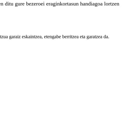
en ditu gure bezeroei eraginkortasun handiagoa lortzen
zua garaiz eskaintzea, etengabe berritzea eta garatzea da.