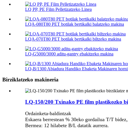
LQ PP, PE Film Pelletizatzeko Linea
LQA-080T80 PET botilak bertikalki balatzeko makina
LQA-070T80 PET botilak bertikalki biltzeko makina
LQ-G5000/3000 aditu-gantry ebakitzeko makina
LQ-B/1300 Abiadura Handiko Ebaketa Makinaren hornit
Birziklatzeko makineria
LQ-150/200 Txinako PE film plastikozko bi
Ordainketa-baldintzak
Eskaera berrestean % 30eko gordailua T/T bidez,
Bermea: 12 hilabete B/L datatik aurrera.