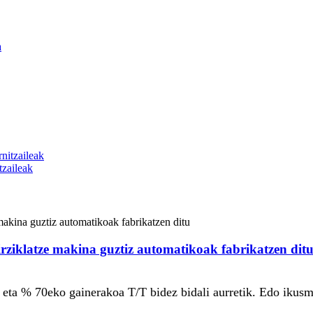
zaileak
rziklatze makina guztiz automatikoak fabrikatzen dit
 eta % 70eko gainerakoa T/T bidez bidali aurretik. Edo ikus