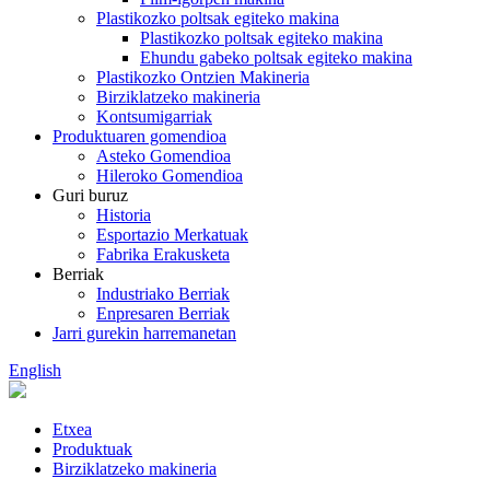
Plastikozko poltsak egiteko makina
Plastikozko poltsak egiteko makina
Ehundu gabeko poltsak egiteko makina
Plastikozko Ontzien Makineria
Birziklatzeko makineria
Kontsumigarriak
Produktuaren gomendioa
Asteko Gomendioa
Hileroko Gomendioa
Guri buruz
Historia
Esportazio Merkatuak
Fabrika Erakusketa
Berriak
Industriako Berriak
Enpresaren Berriak
Jarri gurekin harremanetan
English
Etxea
Produktuak
Birziklatzeko makineria