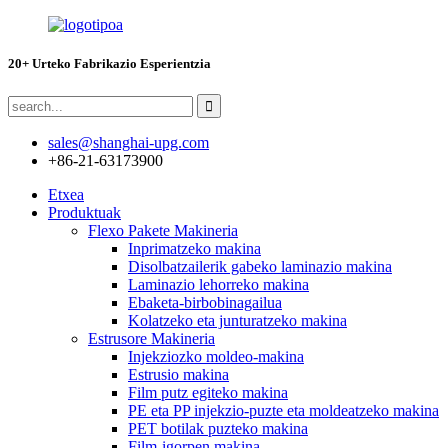
20+ Urteko Fabrikazio Esperientzia
sales@shanghai-upg.com
+86-21-63173900
Etxea
Produktuak
Flexo Pakete Makineria
Inprimatzeko makina
Disolbatzailerik gabeko laminazio makina
Laminazio lehorreko makina
Ebaketa-birbobinagailua
Kolatzeko eta junturatzeko makina
Estrusore Makineria
Injekziozko moldeo-makina
Estrusio makina
Film putz egiteko makina
PE eta PP injekzio-puzte eta moldeatzeko makina
PET botilak puzteko makina
Film-igorpen makina