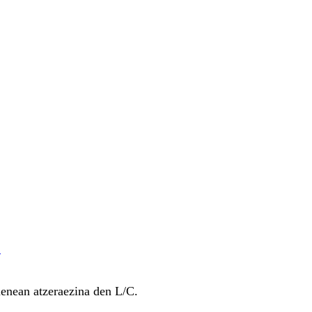
u
menean atzeraezina den L/C.