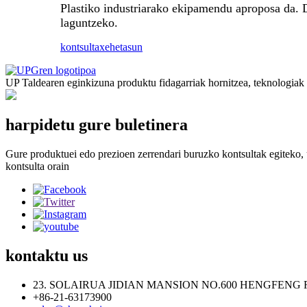
Plastiko industriarako ekipamendu aproposa da. D
laguntzeko.
kontsulta
xehetasun
UP Taldearen eginkizuna produktu fidagarriak hornitzea, teknologiak et
harpidetu gure buletinera
Gure produktuei edo prezioen zerrendari buruzko kontsultak egiteko, 
kontsulta orain
kontaktu
us
23. SOLAIRUA JIDIAN MANSION NO.600 HENGFENG 
+86-21-63173900