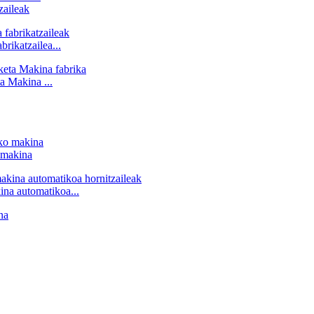
aileak
ikatzailea...
 Makina ...
 makina
ina automatikoa...