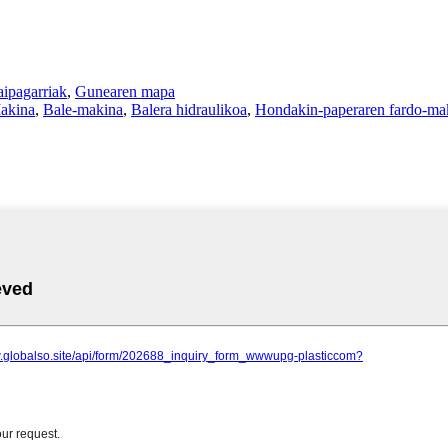
aipagarriak
,
Gunearen mapa
akina
,
Bale-makina
,
Balera hidraulikoa
,
Hondakin-paperaren fardo-ma