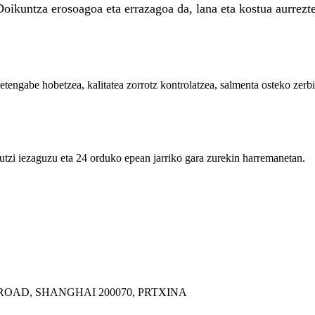
oikuntza erosoagoa eta errazagoa da, lana eta kostua aurrezt
engabe hobetzea, kalitatea zorrotz kontrolatzea, salmenta osteko zerbit
utzi iezaguzu eta 24 orduko epean jarriko gara zurekin harremanetan.
ROAD, SHANGHAI 200070, PRTXINA