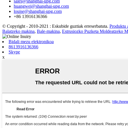
sales@shanghai-upg.com
huangwei@shanghai-upg.com
louise@shanghai-upg.com
+86 13916136366
© Copyright - 2010-2021 : Eskubide guztiak erreserbatuta.
Produktu 
Balatzeko makina
,
Bale-makina
,
Estrusiozko Puzketa Moldeatzeko M
Bidali mezu elektronikoa
8613916136366
Skype
x