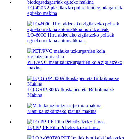
LQ-450X2 plastikozko poltsa biodegradagarriak
egiteko makina
LQ-600C Hiru aldeetako zigilatzeko poltsak
egiteko makina automatikoa...
PET/PVC mahuka uzkurgarrien kola zigilatzeko
makina
LQ-GSJP-300A Ikuskapen eta Birbobinatze
Makina
Mahuka uzkurtzeko jostura-makina
LQ PP, PE Film Pelletizatzeko Linea