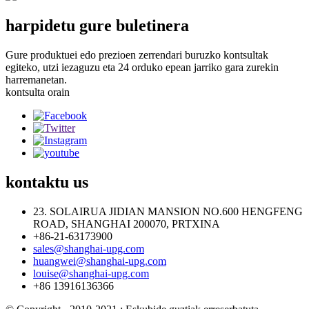
harpidetu gure buletinera
Gure produktuei edo prezioen zerrendari buruzko kontsultak
egiteko, utzi iezaguzu eta 24 orduko epean jarriko gara zurekin
harremanetan.
kontsulta orain
kontaktu
us
23. SOLAIRUA JIDIAN MANSION NO.600 HENGFENG
ROAD, SHANGHAI 200070, PRTXINA
+86-21-63173900
sales@shanghai-upg.com
huangwei@shanghai-upg.com
louise@shanghai-upg.com
+86 13916136366