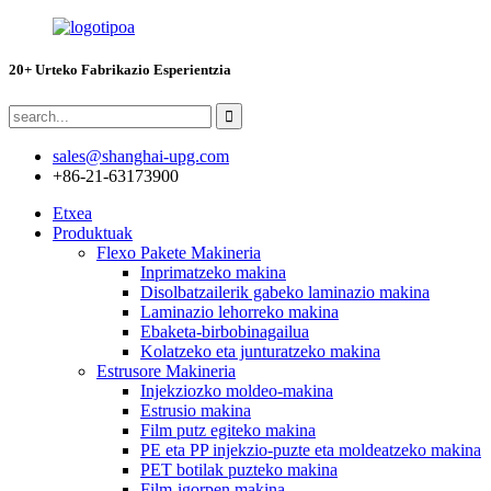
20+ Urteko Fabrikazio Esperientzia
sales@shanghai-upg.com
+86-21-63173900
Etxea
Produktuak
Flexo Pakete Makineria
Inprimatzeko makina
Disolbatzailerik gabeko laminazio makina
Laminazio lehorreko makina
Ebaketa-birbobinagailua
Kolatzeko eta junturatzeko makina
Estrusore Makineria
Injekziozko moldeo-makina
Estrusio makina
Film putz egiteko makina
PE eta PP injekzio-puzte eta moldeatzeko makina
PET botilak puzteko makina
Film-igorpen makina