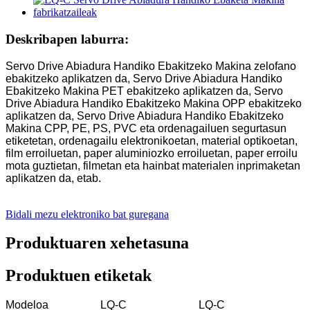
Deskribapen laburra:
Servo Drive Abiadura Handiko Ebakitzeko Makina zelofano
ebakitzeko aplikatzen da, Servo Drive Abiadura Handiko
Ebakitzeko Makina PET ebakitzeko aplikatzen da, Servo
Drive Abiadura Handiko Ebakitzeko Makina OPP ebakitzeko
aplikatzen da, Servo Drive Abiadura Handiko Ebakitzeko
Makina CPP, PE, PS, PVC eta ordenagailuen segurtasun
etiketetan, ordenagailu elektronikoetan, material optikoetan,
film erroiluetan, paper aluminiozko erroiluetan, paper erroilu
mota guztietan, filmetan eta hainbat materialen inprimaketan
aplikatzen da, etab.
Bidali mezu elektroniko bat guregana
Produktuaren xehetasuna
Produktuen etiketak
Modeloa
LQ-C
LQ-C