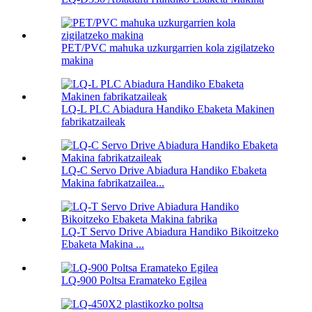
PET/PVC mahuka uzkurgarrien kola zigilatzeko
makina
LQ-L PLC Abiadura Handiko Ebaketa Makinen
fabrikatzaileak
LQ-C Servo Drive Abiadura Handiko Ebaketa
Makina fabrikatzailea...
LQ-T Servo Drive Abiadura Handiko Bikoitzeko
Ebaketa Makina ...
LQ-900 Poltsa Eramateko Egilea