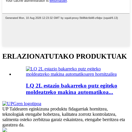
ERLAZIONATUTAKO PRODUKTUAK
LQ 2L estazio bakarreko putz egiteko
moldeatzeko makina automatikoa...
UP Taldearen eginkizuna produktu fidagarriak hornitzea,
teknologiak etengabe hobetzea, kalitatea zorrotz kontrolatzea,
salmenta osteko zerbitzua garaiz eskaintzea, etengabe berritzea eta
garatzea da.