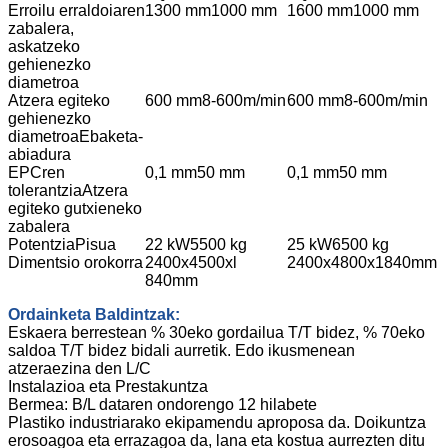
Erroilu erraldoiaren
1300 mm
1000 mm
1600 mm
1000 mm
zabalera,
askatzeko
gehienezko
diametroa
Atzera egiteko
600 mm
8-600m/min
600 mm
8-600m/min
gehienezko
diametroa
Ebaketa-
abiadura
EPCren
0,1 mm
50 mm
0,1 mm
50 mm
tolerantzia
Atzera
egiteko gutxieneko
zabalera
Potentzia
Pisua
22 kW
5500 kg
25 kW
6500 kg
Dimentsio orokorra
2400x4500xl
2400x4800x1840mm
840mm
Ordainketa Baldintzak:
Eskaera berrestean % 30eko gordailua T/T bidez, % 70eko
saldoa T/T bidez bidali aurretik. Edo ikusmenean
atzeraezina den L/C
Instalazioa eta Prestakuntza
Bermea: B/L dataren ondorengo 12 hilabete
Plastiko industriarako ekipamendu aproposa da. Doikuntza
erosoagoa eta errazagoa da, lana eta kostua aurrezten ditu