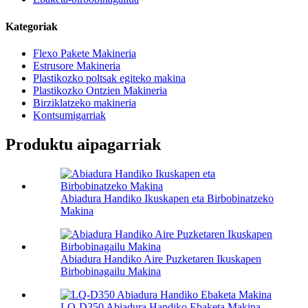
Kategoriak
Flexo Pakete Makineria
Estrusore Makineria
Plastikozko poltsak egiteko makina
Plastikozko Ontzien Makineria
Birziklatzeko makineria
Kontsumigarriak
Produktu aipagarriak
Abiadura Handiko Ikuskapen eta Birbobinatzeko
Makina
Abiadura Handiko Aire Puzketaren Ikuskapen
Birbobinagailu Makina
LQ-D350 Abiadura Handiko Ebaketa Makina