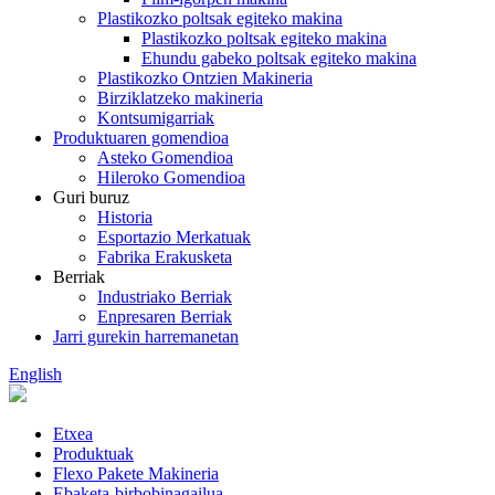
Plastikozko poltsak egiteko makina
Plastikozko poltsak egiteko makina
Ehundu gabeko poltsak egiteko makina
Plastikozko Ontzien Makineria
Birziklatzeko makineria
Kontsumigarriak
Produktuaren gomendioa
Asteko Gomendioa
Hileroko Gomendioa
Guri buruz
Historia
Esportazio Merkatuak
Fabrika Erakusketa
Berriak
Industriako Berriak
Enpresaren Berriak
Jarri gurekin harremanetan
English
Etxea
Produktuak
Flexo Pakete Makineria
Ebaketa-birbobinagailua