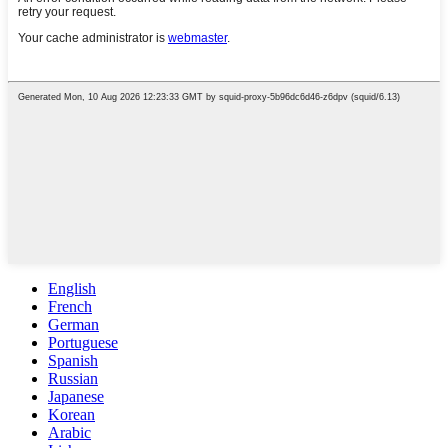
English
French
German
Portuguese
Spanish
Russian
Japanese
Korean
Arabic