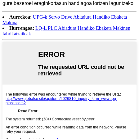
gure bezeroei eraginkortasun handiagoa lortzen laguntzeko.
Aurrekoa:
UPG-k Servo Drive Abiadura Handiko Ebaketa
Makina
Hurrengoa:
LQ-L PLC Abiadura Handiko Ebaketa Makinen
fabrikatzaileak