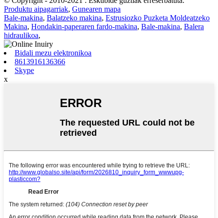
© Copyright - 2010-2021 : Eskubide guztiak erreserbatuta.
Produktu aipagarriak
,
Gunearen mapa
Bale-makina
,
Balatzeko makina
,
Estrusiozko Puzketa Moldeatzeko
Makina
,
Hondakin-paperaren fardo-makina
,
Bale-makina
,
Balera
hidraulikoa
,
Bidali mezu elektronikoa
8613916136366
Skype
x