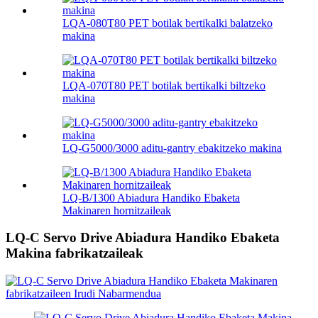
LQA-080T80 PET botilak bertikalki balatzeko
makina
LQA-070T80 PET botilak bertikalki biltzeko
makina
LQ-G5000/3000 aditu-gantry ebakitzeko makina
LQ-B/1300 Abiadura Handiko Ebaketa
Makinaren hornitzaileak
LQ-C Servo Drive Abiadura Handiko Ebaketa
Makina fabrikatzaileak