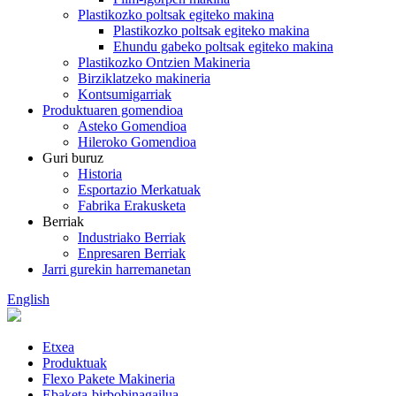
Plastikozko poltsak egiteko makina
Plastikozko poltsak egiteko makina
Ehundu gabeko poltsak egiteko makina
Plastikozko Ontzien Makineria
Birziklatzeko makineria
Kontsumigarriak
Produktuaren gomendioa
Asteko Gomendioa
Hileroko Gomendioa
Guri buruz
Historia
Esportazio Merkatuak
Fabrika Erakusketa
Berriak
Industriako Berriak
Enpresaren Berriak
Jarri gurekin harremanetan
English
Etxea
Produktuak
Flexo Pakete Makineria
Ebaketa-birbobinagailua