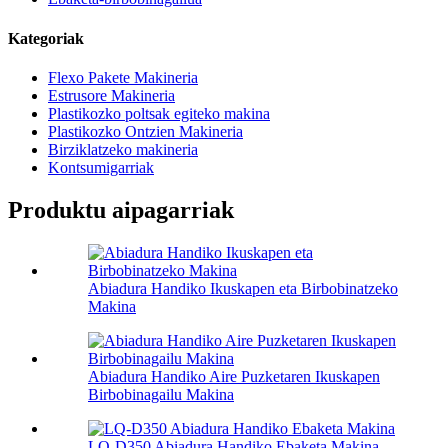
Kategoriak
Flexo Pakete Makineria
Estrusore Makineria
Plastikozko poltsak egiteko makina
Plastikozko Ontzien Makineria
Birziklatzeko makineria
Kontsumigarriak
Produktu aipagarriak
Abiadura Handiko Ikuskapen eta Birbobinatzeko
Makina
Abiadura Handiko Aire Puzketaren Ikuskapen
Birbobinagailu Makina
LQ-D350 Abiadura Handiko Ebaketa Makina