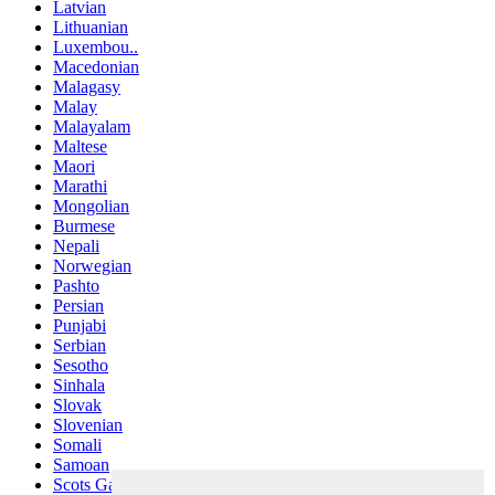
Latvian
Lithuanian
Luxembou..
Macedonian
Malagasy
Malay
Malayalam
Maltese
Maori
Marathi
Mongolian
Burmese
Nepali
Norwegian
Pashto
Persian
Punjabi
Serbian
Sesotho
Sinhala
Slovak
Slovenian
Somali
Samoan
Scots Gaelic