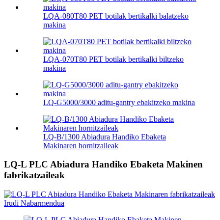
LQA-080T80 PET botilak bertikalki balatzeko
makina
LQA-070T80 PET botilak bertikalki biltzeko
makina
LQ-G5000/3000 aditu-gantry ebakitzeko makina
LQ-B/1300 Abiadura Handiko Ebaketa
Makinaren hornitzaileak
LQ-L PLC Abiadura Handiko Ebaketa Makinen
fabrikatzaileak