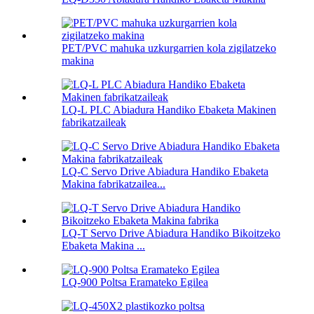
PET/PVC mahuka uzkurgarrien kola zigilatzeko
makina
LQ-L PLC Abiadura Handiko Ebaketa Makinen
fabrikatzaileak
LQ-C Servo Drive Abiadura Handiko Ebaketa
Makina fabrikatzailea...
LQ-T Servo Drive Abiadura Handiko Bikoitzeko
Ebaketa Makina ...
LQ-900 Poltsa Eramateko Egilea