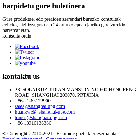
harpidetu gure buletinera
Gure produktuei edo prezioen zerrendari buruzko kontsultak
egiteko, utzi iezaguzu eta 24 orduko epean jarriko gara zurekin
harremanetan.
kontsulta orain
kontaktu
us
23. SOLAIRUA JIDIAN MANSION NO.600 HENGFENG
ROAD, SHANGHAI 200070, PRTXINA
+86-21-63173900
sales@shanghai-upg.com
huangwei@shanghai-upg.com
louise@shanghai-upg.com
+86 13916136366
© Copyright - 2010-2021 : Eskubide guztiak erreserbatuta.