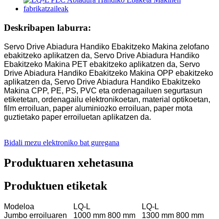
Deskribapen laburra:
Servo Drive Abiadura Handiko Ebakitzeko Makina zelofano
ebakitzeko aplikatzen da, Servo Drive Abiadura Handiko
Ebakitzeko Makina PET ebakitzeko aplikatzen da, Servo
Drive Abiadura Handiko Ebakitzeko Makina OPP ebakitzeko
aplikatzen da, Servo Drive Abiadura Handiko Ebakitzeko
Makina CPP, PE, PS, PVC eta ordenagailuen segurtasun
etiketetan, ordenagailu elektronikoetan, material optikoetan,
film erroiluan, paper aluminiozko erroiluan, paper mota
guztietako paper erroiluetan aplikatzen da.
Bidali mezu elektroniko bat guregana
Produktuaren xehetasuna
Produktuen etiketak
Modeloa
LQ-L
LQ-L
Jumbo erroiluaren
1000 mm 800 mm
1300 mm 800 mm