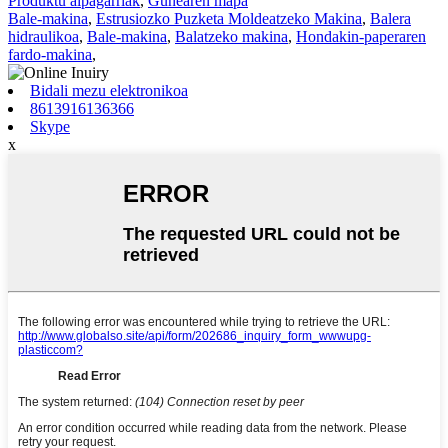
Produktu aipagarriak
,
Gunearen mapa
Bale-makina
,
Estrusiozko Puzketa Moldeatzeko Makina
,
Balera
hidraulikoa
,
Bale-makina
,
Balatzeko makina
,
Hondakin-paperaren
fardo-makina
,
Bidali mezu elektronikoa
8613916136366
Skype
x