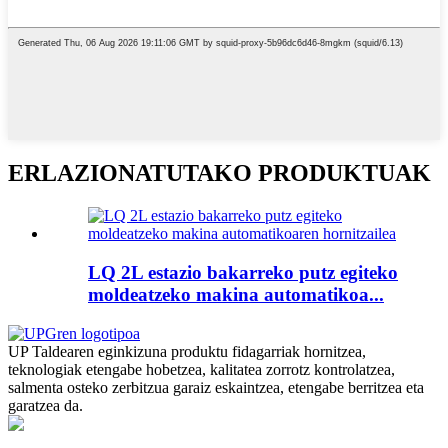
ERLAZIONATUTAKO PRODUKTUAK
LQ 2L estazio bakarreko putz egiteko
moldeatzeko makina automatikoa...
UP Taldearen eginkizuna produktu fidagarriak hornitzea,
teknologiak etengabe hobetzea, kalitatea zorrotz kontrolatzea,
salmenta osteko zerbitzua garaiz eskaintzea, etengabe berritzea eta
garatzea da.