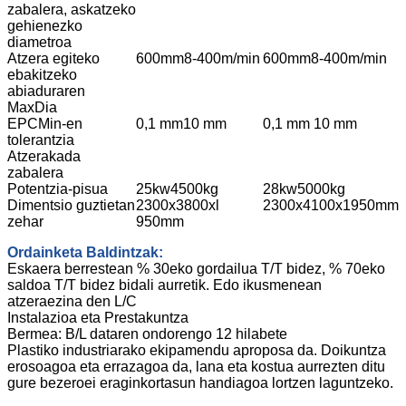
zabalera, askatzeko
gehienezko
diametroa
Atzera egiteko
600mm8-400m/min
600mm8-400m/min
ebakitzeko
abiaduraren
MaxDia
EPCMin-en
0,1 mm10 mm
0,1 mm 10 mm
tolerantzia
Atzerakada
zabalera
Potentzia-pisua
25kw4500kg
28kw5000kg
Dimentsio guztietan
2300x3800xl
2300x4100x1950mm
zehar
950mm
Ordainketa Baldintzak:
Eskaera berrestean % 30eko gordailua T/T bidez, % 70eko
saldoa T/T bidez bidali aurretik. Edo ikusmenean
atzeraezina den L/C
Instalazioa eta Prestakuntza
Bermea: B/L dataren ondorengo 12 hilabete
Plastiko industriarako ekipamendu aproposa da. Doikuntza
erosoagoa eta errazagoa da, lana eta kostua aurrezten ditu
gure bezeroei eraginkortasun handiagoa lortzen laguntzeko.