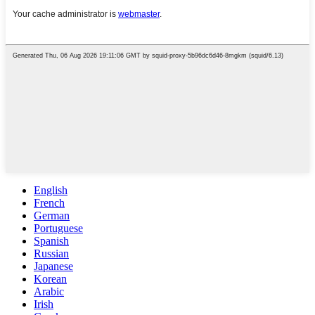
English
French
German
Portuguese
Spanish
Russian
Japanese
Korean
Arabic
Irish