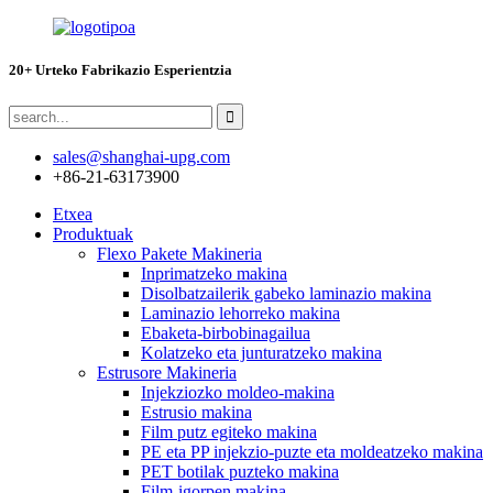
20+ Urteko Fabrikazio Esperientzia
sales@shanghai-upg.com
+86-21-63173900
Etxea
Produktuak
Flexo Pakete Makineria
Inprimatzeko makina
Disolbatzailerik gabeko laminazio makina
Laminazio lehorreko makina
Ebaketa-birbobinagailua
Kolatzeko eta junturatzeko makina
Estrusore Makineria
Injekziozko moldeo-makina
Estrusio makina
Film putz egiteko makina
PE eta PP injekzio-puzte eta moldeatzeko makina
PET botilak puzteko makina
Film-igorpen makina