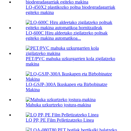
LQ-450X2 plastikozko poltsa biodegradagarriak
egiteko makina
LQ-600C Hiru aldeetako zigilatzeko poltsak
egiteko makina automatikoa...
PET/PVC mahuka uzkurgarrien kola zigilatzeko
makina
LQ-GSJP-300A Ikuskapen eta Birbobinatze
Makina
Mahuka uzkurtzeko jostura-makina
LQ PP, PE Film Pelletizatzeko Linea