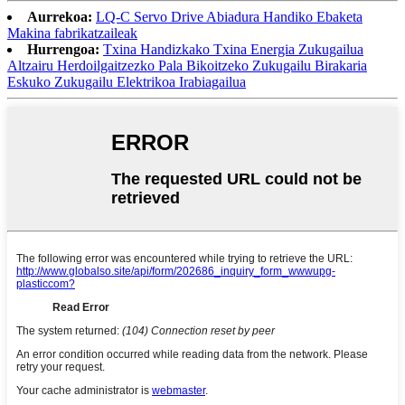
Aurrekoa:
LQ-C Servo Drive Abiadura Handiko Ebaketa
Makina fabrikatzaileak
Hurrengoa:
Txina Handizkako Txina Energia Zukugailua
Altzairu Herdoilgaitzezko Pala Bikoitzeko Zukugailu Birakaria
Eskuko Zukugailu Elektrikoa Irabiagailua