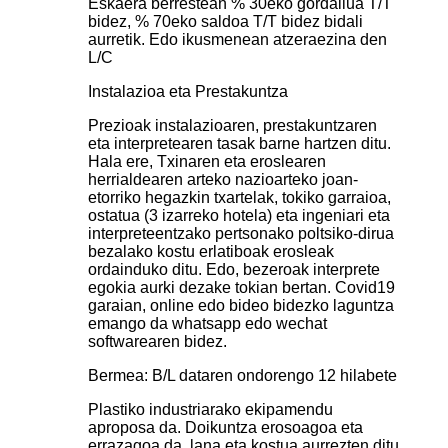
Eskaera berrestean % 30eko gordailua T/T
bidez, % 70eko saldoa T/T bidez bidali
aurretik. Edo ikusmenean atzeraezina den
L/C
Instalazioa eta Prestakuntza
Prezioak instalazioaren, prestakuntzaren
eta interpretearen tasak barne hartzen ditu.
Hala ere, Txinaren eta eroslearen
herrialdearen arteko nazioarteko joan-
etorriko hegazkin txartelak, tokiko garraioa,
ostatua (3 izarreko hotela) eta ingeniari eta
interpreteentzako pertsonako poltsiko-dirua
bezalako kostu erlatiboak erosleak
ordainduko ditu. Edo, bezeroak interprete
egokia aurki dezake tokian bertan. Covid19
garaian, online edo bideo bidezko laguntza
emango da whatsapp edo wechat
softwarearen bidez.
Bermea: B/L dataren ondorengo 12 hilabete
Plastiko industriarako ekipamendu
aproposa da. Doikuntza erosoagoa eta
errazagoa da, lana eta kostua aurrezten ditu