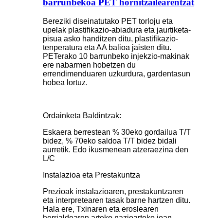
barrunbekoa PET hornitzailearentzat
Bereziki diseinatutako PET torloju eta
upelak plastifikazio-abiadura eta jaurtiketa-
pisua asko handitzen ditu, plastifikazio-
tenperatura eta AA balioa jaisten ditu.
PETerako 10 barrunbeko injekzio-makinak
ere nabarmen hobetzen du
errendimenduaren uzkurdura, gardentasun
hobea lortuz.
Ordainketa Baldintzak:
Eskaera berrestean % 30eko gordailua T/T
bidez, % 70eko saldoa T/T bidez bidali
aurretik. Edo ikusmenean atzeraezina den
L/C
Instalazioa eta Prestakuntza
Prezioak instalazioaren, prestakuntzaren
eta interpretearen tasak barne hartzen ditu.
Hala ere, Txinaren eta eroslearen
herrialdearen arteko nazioarteko joan-