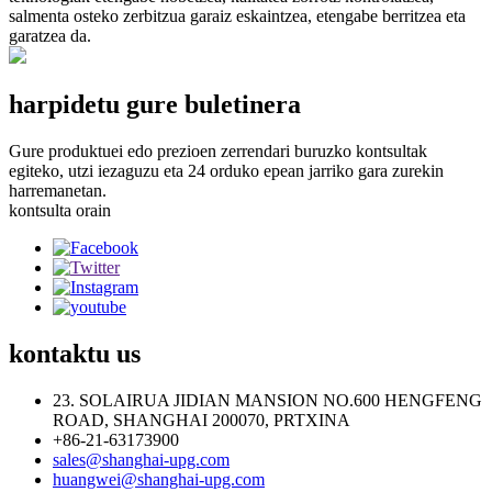
salmenta osteko zerbitzua garaiz eskaintzea, etengabe berritzea eta
garatzea da.
harpidetu gure buletinera
Gure produktuei edo prezioen zerrendari buruzko kontsultak
egiteko, utzi iezaguzu eta 24 orduko epean jarriko gara zurekin
harremanetan.
kontsulta orain
kontaktu
us
23. SOLAIRUA JIDIAN MANSION NO.600 HENGFENG
ROAD, SHANGHAI 200070, PRTXINA
+86-21-63173900
sales@shanghai-upg.com
huangwei@shanghai-upg.com