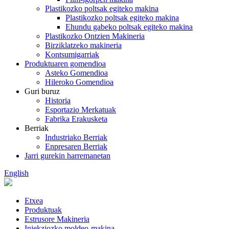
Plastikozko poltsak egiteko makina
Plastikozko poltsak egiteko makina
Ehundu gabeko poltsak egiteko makina
Plastikozko Ontzien Makineria
Birziklatzeko makineria
Kontsumigarriak
Produktuaren gomendioa
Asteko Gomendioa
Hileroko Gomendioa
Guri buruz
Historia
Esportazio Merkatuak
Fabrika Erakusketa
Berriak
Industriako Berriak
Enpresaren Berriak
Jarri gurekin harremanetan
English
Etxea
Produktuak
Estrusore Makineria
Injekziozko moldeo-makina