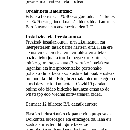
presioa mantentzean eta hoztean.
Ordainketa Baldintzak:
Eskaera berrestean % 30eko gordailua T/T bidez,
eta % 70eko gainerakoa T/T bidez bidali aurretik.
Edo ikusmenean atzeraezina den L/C.
Instalazioa eta Prestakuntza
Prezioak instalazioaren, prestakuntzaren eta
interpretearen tasak barne hartzen ditu. Hala ere,
Txinaren eta eroslearen herrialdearen arteko
nazioarteko joan-etorriko hegazkin txartelak,
tokiko garraioa, ostatua (3 izarreko hotela) eta
ingeniari eta interpreteentzako pertsonako
poltsiko-dirua bezalako kostu erlatiboak erosleak
ordainduko ditu. Edo, bezeroak interprete egokia
aurki dezake tokian bertan. Covid19 garaian,
online edo bideo bidezko laguntza emango da
whatsapp edo wechat softwarearen bidez.
Bermea: 12 hilabete B/L datatik aurrera.
Plastiko industriarako ekipamendu aproposa da.
Doikuntza erosoagoa eta errazagoa da, lana eta
kostua aurrezten ditu gure bezeroei
eraginkortasun handiagoa lortzen laguntzeko.