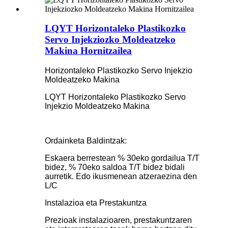
LQYT Horizontaleko Plastikozko
Servo Injekziozko Moldeatzeko
Makina Hornitzailea
Horizontaleko Plastikozko Servo Injekzio
Moldeatzeko Makina
LQYT Horizontaleko Plastikozko Servo
Injekzio Moldeatzeko Makina
Ordainketa Baldintzak:
Eskaera berrestean % 30eko gordailua T/T
bidez, % 70eko saldoa T/T bidez bidali
aurretik. Edo ikusmenean atzeraezina den
L/C
Instalazioa eta Prestakuntza
Prezioak instalazioaren, prestakuntzaren