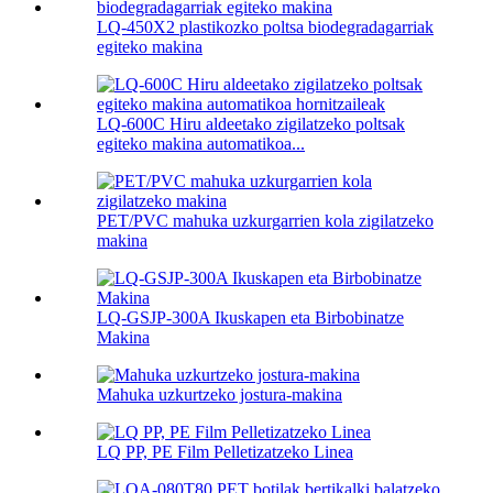
LQ-450X2 plastikozko poltsa biodegradagarriak
egiteko makina
LQ-600C Hiru aldeetako zigilatzeko poltsak
egiteko makina automatikoa...
PET/PVC mahuka uzkurgarrien kola zigilatzeko
makina
LQ-GSJP-300A Ikuskapen eta Birbobinatze
Makina
Mahuka uzkurtzeko jostura-makina
LQ PP, PE Film Pelletizatzeko Linea