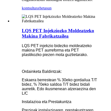
kontsulta
xehetasun
LQS PET Injekziozko Moldeatzeko
Makina Fabrikatzailea
LQS PET injekzio bidezko moldeatzeko
makina PET aurreforma eta PET
plastikozko piezen mota guztietarako.
Ordainketa Baldintzak:
Eskaera berrestean % 30eko gordailua T/T
bidez, % 70eko saldoa T/T bidez bidali
aurretik. Edo ikusmenean atzeraezina den
L/C
Instalazioa eta Prestakuntza
Prezioak instalazioaren, prestakuntzaren