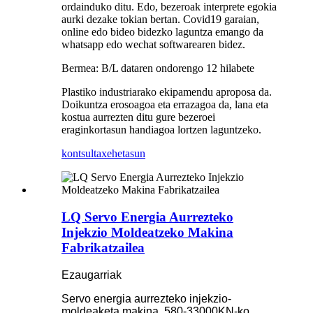
ordainduko ditu. Edo, bezeroak interprete egokia
aurki dezake tokian bertan. Covid19 garaian,
online edo bideo bidezko laguntza emango da
whatsapp edo wechat softwarearen bidez.
Bermea: B/L dataren ondorengo 12 hilabete
Plastiko industriarako ekipamendu aproposa da.
Doikuntza erosoagoa eta errazagoa da, lana eta
kostua aurrezten ditu gure bezeroei
eraginkortasun handiagoa lortzen laguntzeko.
kontsulta
xehetasun
LQ Servo Energia Aurrezteko
Injekzio Moldeatzeko Makina
Fabrikatzailea
Ezaugarriak
Servo energia aurrezteko injekzio-
moldeaketa makina, 580-33000KN-ko