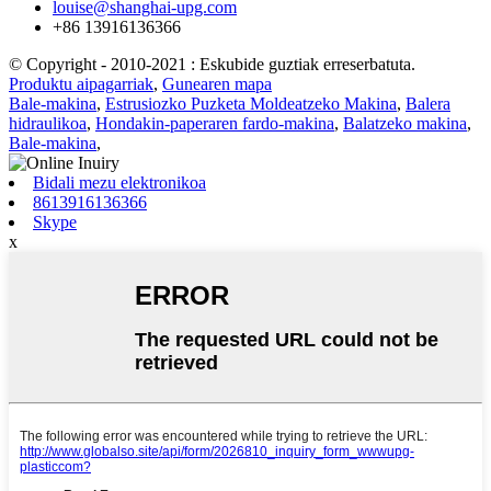
louise@shanghai-upg.com
+86 13916136366
© Copyright - 2010-2021 : Eskubide guztiak erreserbatuta.
Produktu aipagarriak
,
Gunearen mapa
Bale-makina
,
Estrusiozko Puzketa Moldeatzeko Makina
,
Balera
hidraulikoa
,
Hondakin-paperaren fardo-makina
,
Balatzeko makina
,
Bale-makina
,
Bidali mezu elektronikoa
8613916136366
Skype
x