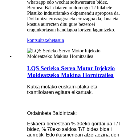
whatsapp edo wechat softwarearen bidez.
Bermea: B/L dataren ondorengo 12 hilabete
Plastiko industriarako ekipamendu aproposa da.
Doikuntza erosoagoa eta errazagoa da, lana eta
kostua aurrezten ditu gure bezeroei
eraginkortasun handiagoa lortzen laguntzeko.
kontsulta
xehetasun
LQS Serieko Servo Motor Injekzio
Moldeatzeko Makina Hornitzailea
Kutxa motako euskarri-plaka eta
txantiloiaren egitura elkartuak.
Ordainketa Baldintzak:
Eskaera berrestean % 30eko gordailua T/T
bidez, % 70eko saldoa T/T bidez bidali
aurretik. Edo ikusmenean atzeraezina den