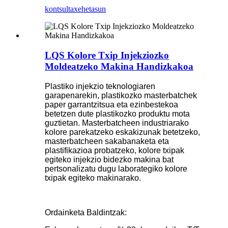
kontsulta
xehetasun
LQS Kolore Txip Injekziozko
Moldeatzeko Makina Handizkakoa
Plastiko injekzio teknologiaren
garapenarekin, plastikozko masterbatchek
paper garrantzitsua eta ezinbestekoa
betetzen dute plastikozko produktu mota
guztietan. Masterbatcheen industriarako
kolore parekatzeko eskakizunak betetzeko,
masterbatcheen sakabanaketa eta
plastifikazioa probatzeko, kolore txipak
egiteko injekzio bidezko makina bat
pertsonalizatu dugu laborategiko kolore
txipak egiteko makinarako.
Ordainketa Baldintzak: