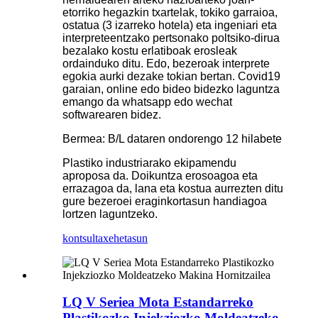
etorriko hegazkin txartelak, tokiko garraioa,
ostatua (3 izarreko hotela) eta ingeniari eta
interpreteentzako pertsonako poltsiko-dirua
bezalako kostu erlatiboak erosleak
ordainduko ditu. Edo, bezeroak interprete
egokia aurki dezake tokian bertan. Covid19
garaian, online edo bideo bidezko laguntza
emango da whatsapp edo wechat
softwarearen bidez.
Bermea: B/L dataren ondorengo 12 hilabete
Plastiko industriarako ekipamendu
aproposa da. Doikuntza erosoagoa eta
errazagoa da, lana eta kostua aurrezten ditu
gure bezeroei eraginkortasun handiagoa
lortzen laguntzeko.
kontsulta
xehetasun
LQ V Seriea Mota Estandarreko
Plastikozko Injekziozko Moldeatzeko