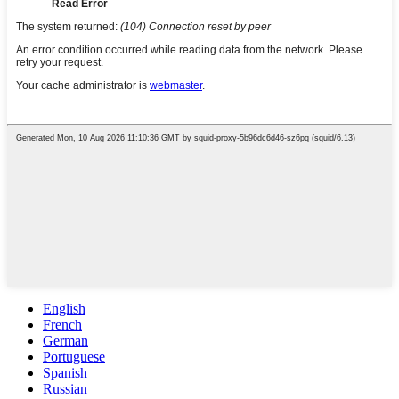
English
French
German
Portuguese
Spanish
Russian