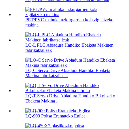
PET/PVC mahuka uzkurgarrien kola zigilatzeko
makina
LQ-L PLC Abiadura Handiko Ebaketa Makinen
fabrikatzaileak
LQ-C Servo Drive Abiadura Handiko Ebaketa
Makina fabrikatzailea...
LQ-T Servo Drive Abiadura Handiko Bikoitzeko
Ebaketa Makina ...
LQ-900 Poltsa Eramateko Egilea