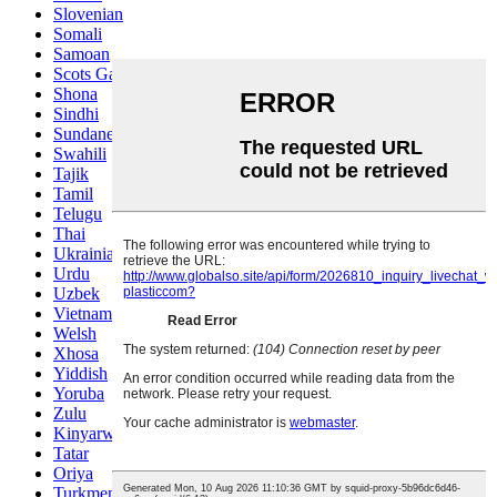
Slovenian
Somali
Samoan
Scots Gaelic
Shona
Sindhi
Sundanese
Swahili
Tajik
Tamil
Telugu
Thai
Ukrainian
Urdu
Uzbek
Vietnamese
Welsh
Xhosa
Yiddish
Yoruba
Zulu
Kinyarwanda
Tatar
Oriya
Turkmen