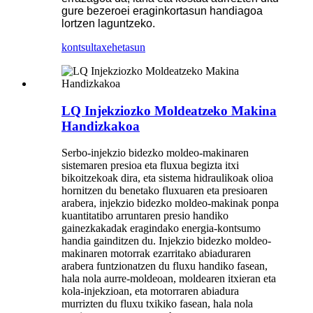
gure bezeroei eraginkortasun handiagoa
lortzen laguntzeko.
kontsulta
xehetasun
LQ Injekziozko Moldeatzeko Makina
Handizkakoa
Serbo-injekzio bidezko moldeo-makinaren
sistemaren presioa eta fluxua begizta itxi
bikoitzekoak dira, eta sistema hidraulikoak olioa
hornitzen du benetako fluxuaren eta presioaren
arabera, injekzio bidezko moldeo-makinak ponpa
kuantitatibo arruntaren presio handiko
gainezkakadak eragindako energia-kontsumo
handia gainditzen du. Injekzio bidezko moldeo-
makinaren motorrak ezarritako abiaduraren
arabera funtzionatzen du fluxu handiko fasean,
hala nola aurre-moldeoan, moldearen itxieran eta
kola-injekzioan, eta motorraren abiadura
murrizten du fluxu txikiko fasean, hala nola