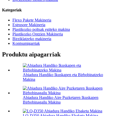
Kategoriak
Flexo Pakete Makineria
Estrusore Makineria
Plastikozko poltsak egiteko makina
Plastikozko Ontzien Makineria
Birziklatzeko makineria
Kontsumigarriak
Produktu aipagarriak
Abiadura Handiko Ikuskapen eta Birbobinatzeko
Makina
Abiadura Handiko Aire Puzketaren Ikuskapen
Birbobinagailu Makina
LQ-D350 Abiadura Handiko Ebaketa Makina