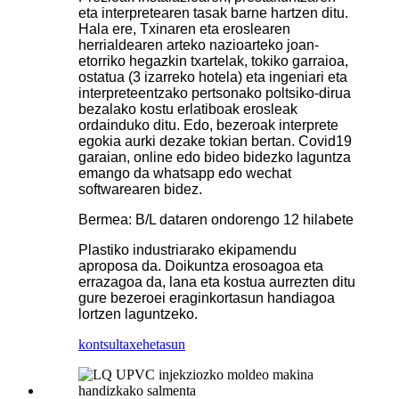
eta interpretearen tasak barne hartzen ditu.
Hala ere, Txinaren eta eroslearen
herrialdearen arteko nazioarteko joan-
etorriko hegazkin txartelak, tokiko garraioa,
ostatua (3 izarreko hotela) eta ingeniari eta
interpreteentzako pertsonako poltsiko-dirua
bezalako kostu erlatiboak erosleak
ordainduko ditu. Edo, bezeroak interprete
egokia aurki dezake tokian bertan. Covid19
garaian, online edo bideo bidezko laguntza
emango da whatsapp edo wechat
softwarearen bidez.
Bermea: B/L dataren ondorengo 12 hilabete
Plastiko industriarako ekipamendu
aproposa da. Doikuntza erosoagoa eta
errazagoa da, lana eta kostua aurrezten ditu
gure bezeroei eraginkortasun handiagoa
lortzen laguntzeko.
kontsulta
xehetasun