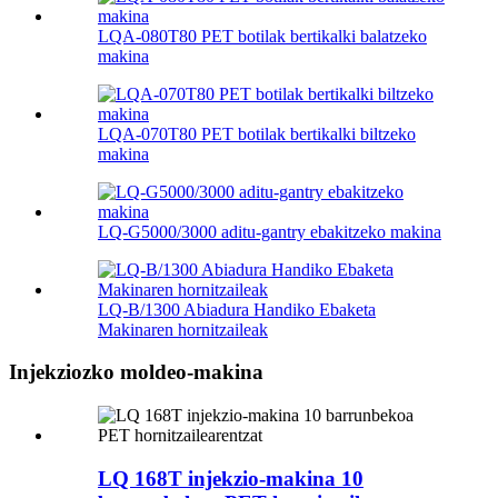
LQA-080T80 PET botilak bertikalki balatzeko
makina
LQA-070T80 PET botilak bertikalki biltzeko
makina
LQ-G5000/3000 aditu-gantry ebakitzeko makina
LQ-B/1300 Abiadura Handiko Ebaketa
Makinaren hornitzaileak
Injekziozko moldeo-makina
LQ 168T injekzio-makina 10