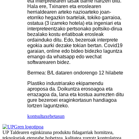
eta interpretearen tasak barne hartzen ditu.
Hala ere, Txinaren eta eroslearen
herrialdearen arteko nazioarteko joan-
etorriko hegazkin txartelak, tokiko garraioa,
ostatua (3 izarreko hotela) eta ingeniari eta
interpreteentzako pertsonako poltsiko-dirua
bezalako kostu erlatiboak erosleak
ordainduko ditu. Edo, bezeroak interprete
egokia aurki dezake tokian bertan. Covid19
garaian, online edo bideo bidezko laguntza
emango da whatsapp edo wechat
softwarearen bidez.
Bermea: B/L dataren ondorengo 12 hilabete
Plastiko industriarako ekipamendu
aproposa da. Doikuntza erosoagoa eta
errazagoa da, lana eta kostua aurrezten ditu
gure bezeroei eraginkortasun handiagoa
lortzen laguntzeko.
kontsulta
xehetasun
UP Taldearen eginkizuna produktu fidagarriak hornitzea,
teknologiak etengabe hobetzea, kalitatea zorrotz kontrolatzea,