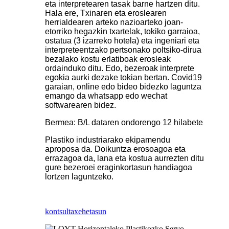
eta interpretearen tasak barne hartzen ditu.
Hala ere, Txinaren eta eroslearen
herrialdearen arteko nazioarteko joan-
etorriko hegazkin txartelak, tokiko garraioa,
ostatua (3 izarreko hotela) eta ingeniari eta
interpreteentzako pertsonako poltsiko-dirua
bezalako kostu erlatiboak erosleak
ordainduko ditu. Edo, bezeroak interprete
egokia aurki dezake tokian bertan. Covid19
garaian, online edo bideo bidezko laguntza
emango da whatsapp edo wechat
softwarearen bidez.
Bermea: B/L dataren ondorengo 12 hilabete
Plastiko industriarako ekipamendu
aproposa da. Doikuntza erosoagoa eta
errazagoa da, lana eta kostua aurrezten ditu
gure bezeroei eraginkortasun handiagoa
lortzen laguntzeko.
kontsulta
xehetasun