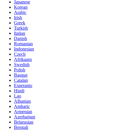
Japanese
Korean
Arabic
Irish
Greek
Turkish
Italian
Danish
Romanian
Indonesian
Czech
Afrikaans
Swedish
Polish
Basque
Catalan
Esperanto
Hindi
Lao
Albanian
Amharic
Armenian
Azerbaijani
Belarusian
Bengali