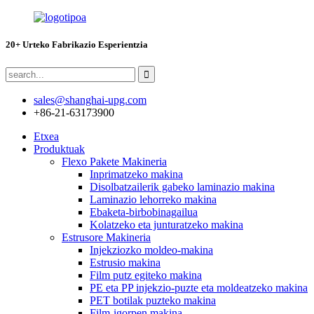
20+ Urteko Fabrikazio Esperientzia
sales@shanghai-upg.com
+86-21-63173900
Etxea
Produktuak
Flexo Pakete Makineria
Inprimatzeko makina
Disolbatzailerik gabeko laminazio makina
Laminazio lehorreko makina
Ebaketa-birbobinagailua
Kolatzeko eta junturatzeko makina
Estrusore Makineria
Injekziozko moldeo-makina
Estrusio makina
Film putz egiteko makina
PE eta PP injekzio-puzte eta moldeatzeko makina
PET botilak puzteko makina
Film-igorpen makina