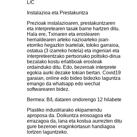
L/C
Instalazioa eta Prestakuntza
Prezioak instalazioaren, prestakuntzaren
eta interpretearen tasak barne hartzen ditu.
Hala ere, Txinaren eta eroslearen
herrialdearen arteko nazioarteko joan-
etorriko hegazkin txartelak, tokiko garraioa,
ostatua (3 izarreko hotela) eta ingeniari eta
interpreteentzako pertsonako poltsiko-dirua
bezalako kostu erlatiboak erosleak
ordainduko ditu. Edo, bezeroak interprete
egokia aurki dezake tokian bertan. Covid19
garaian, online edo bideo bidezko laguntza
emango da whatsapp edo wechat
softwarearen bidez.
Bermea: B/L dataren ondorengo 12 hilabete
Plastiko industriarako ekipamendu
aproposa da. Doikuntza erosoagoa eta
errazagoa da, lana eta kostua aurrezten ditu
gure bezeroei eraginkortasun handiagoa
lortzen laguntzeko.