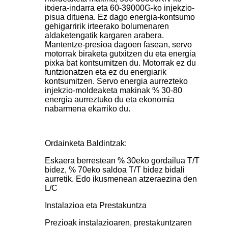
itxiera-indarra eta 60-39000G-ko injekzio-
pisua dituena. Ez dago energia-kontsumo
gehigarririk irteerako bolumenaren
aldaketengatik kargaren arabera.
Mantentze-presioa dagoen fasean, servo
motorrak biraketa gutxitzen du eta energia
pixka bat kontsumitzen du. Motorrak ez du
funtzionatzen eta ez du energiarik
kontsumitzen. Servo energia aurrezteko
injekzio-moldeaketa makinak % 30-80
energia aurreztuko du eta ekonomia
nabarmena ekarriko du.
Ordainketa Baldintzak:
Eskaera berrestean % 30eko gordailua T/T
bidez, % 70eko saldoa T/T bidez bidali
aurretik. Edo ikusmenean atzeraezina den
L/C
Instalazioa eta Prestakuntza
Prezioak instalazioaren, prestakuntzaren