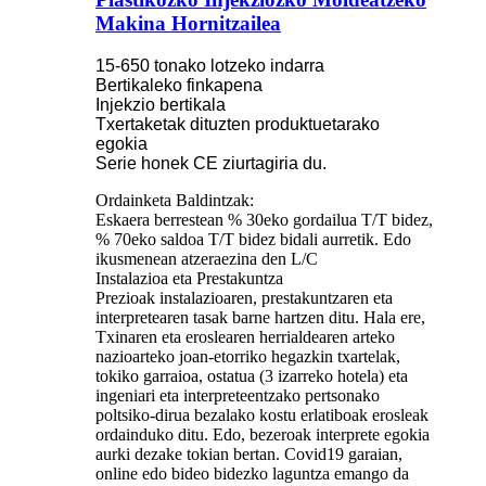
Makina Hornitzailea
15-650 tonako lotzeko indarra
Bertikaleko finkapena
Injekzio bertikala
Txertaketak dituzten produktuetarako
egokia
Serie honek CE ziurtagiria du.
Ordainketa Baldintzak:
Eskaera berrestean % 30eko gordailua T/T bidez,
% 70eko saldoa T/T bidez bidali aurretik. Edo
ikusmenean atzeraezina den L/C
Instalazioa eta Prestakuntza
Prezioak instalazioaren, prestakuntzaren eta
interpretearen tasak barne hartzen ditu. Hala ere,
Txinaren eta eroslearen herrialdearen arteko
nazioarteko joan-etorriko hegazkin txartelak,
tokiko garraioa, ostatua (3 izarreko hotela) eta
ingeniari eta interpreteentzako pertsonako
poltsiko-dirua bezalako kostu erlatiboak erosleak
ordainduko ditu. Edo, bezeroak interprete egokia
aurki dezake tokian bertan. Covid19 garaian,
online edo bideo bidezko laguntza emango da