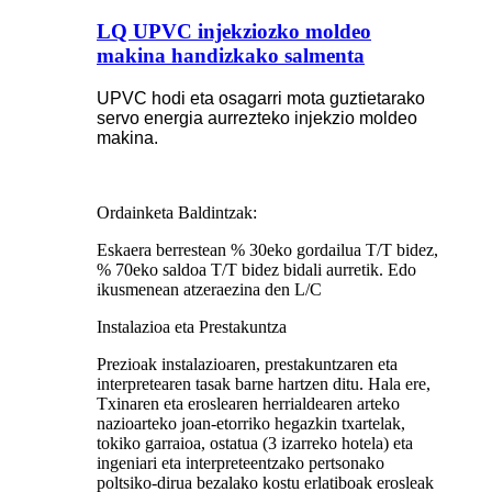
LQ UPVC injekziozko moldeo
makina handizkako salmenta
UPVC hodi eta osagarri mota guztietarako
servo energia aurrezteko injekzio moldeo
makina.
Ordainketa Baldintzak:
Eskaera berrestean % 30eko gordailua T/T bidez,
% 70eko saldoa T/T bidez bidali aurretik. Edo
ikusmenean atzeraezina den L/C
Instalazioa eta Prestakuntza
Prezioak instalazioaren, prestakuntzaren eta
interpretearen tasak barne hartzen ditu. Hala ere,
Txinaren eta eroslearen herrialdearen arteko
nazioarteko joan-etorriko hegazkin txartelak,
tokiko garraioa, ostatua (3 izarreko hotela) eta
ingeniari eta interpreteentzako pertsonako
poltsiko-dirua bezalako kostu erlatiboak erosleak